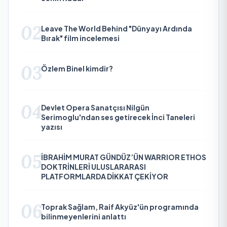
02
Leave The World Behind "Dünyayı Ardında
Bırak" film incelemesi
03
Özlem Binel kimdir?
04
Devlet Opera Sanatçısı Nilgün
Serimoglu'ndan ses getirecek İnci Taneleri
yazısı
05
İBRAHİM MURAT GÜNDÜZ’ÜN WARRIOR ETHOS
DOKTRİNLERİ ULUSLARARASI
PLATFORMLARDA DİKKAT ÇEKİYOR
06
Toprak Sağlam, Raif Akyüz'ün programında
bilinmeyenlerini anlattı