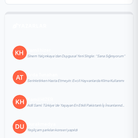
YAZARLAR
kamil hizer
Sinem Yalçınkaya’dan Duygusal Yeni Single: “Sana Sığınıyorum”
Arda Tunahan
Serinletirken Hasta Etmeyin: Evcil Hayvanlarda Klima Kullanımı
Kamil HIZER
Adil Sami: Türkiye’de Yaşayan En Etkili Pakistanlı İş İnsanlarından
Biri, Yatırım ve Ekonomik Diplomasiyi Güçlendiriyor
durakmedya
Yeşilçam şarkıları konseri yapıldı