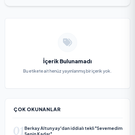
İçerik Bulunamadı
Bu etikete ait henüz yayınlanmış bir içerik yok.
ÇOK OKUNANLAR
01
Berkay Altunyay'dan iddialı tekli "Sevemedim
Senin Kadar"