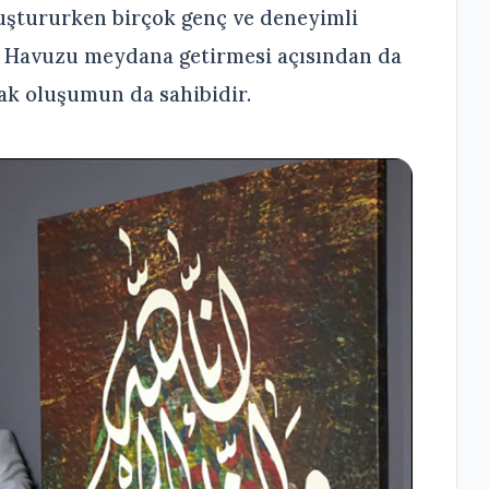
luştururken birçok genç ve deneyimli
ür Havuzu meydana getirmesi açısından da
ak oluşumun da sahibidir.