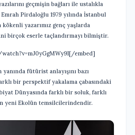
azılarını geçmişin bağları ile ustalıkla
n Emrah Pirdaloğlu 1979 yılında İstanbul
 kökenli yazarımız genç yaşlarda
ni birçok eserle taçlandırmayı bilmiştir.
m/watch?v=mJ0yGgMWy9I[/embed]
 yanında fütürist anlayışını bazı
 farklı bir perspektif yakalama çabasındaki
iyat Dünyasında farklı bir soluk, farklı
an yeni Ekolün temsilcilerindendir.