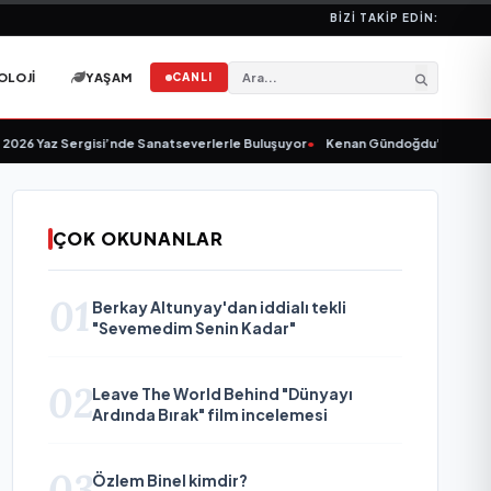
BIZI TAKIP EDIN:
OLOJI
YAŞAM
CANLI
Yaz Sergisi’nde Sanatseverlerle Buluşuyor
•
Kenan Gündoğdu’dan Yeni Tekli 
ÇOK OKUNANLAR
01
Berkay Altunyay'dan iddialı tekli
"Sevemedim Senin Kadar"
02
Leave The World Behind "Dünyayı
Ardında Bırak" film incelemesi
03
Özlem Binel kimdir?