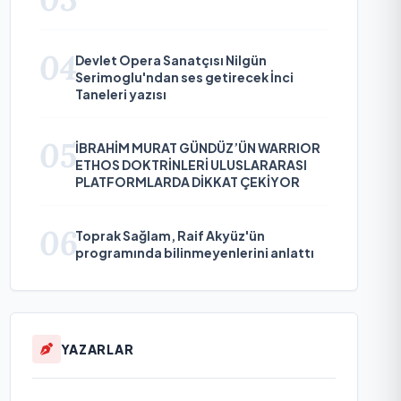
04
Devlet Opera Sanatçısı Nilgün
Serimoglu'ndan ses getirecek İnci
Taneleri yazısı
05
İBRAHİM MURAT GÜNDÜZ’ÜN WARRIOR
ETHOS DOKTRİNLERİ ULUSLARARASI
PLATFORMLARDA DİKKAT ÇEKİYOR
06
Toprak Sağlam, Raif Akyüz'ün
programında bilinmeyenlerini anlattı
YAZARLAR