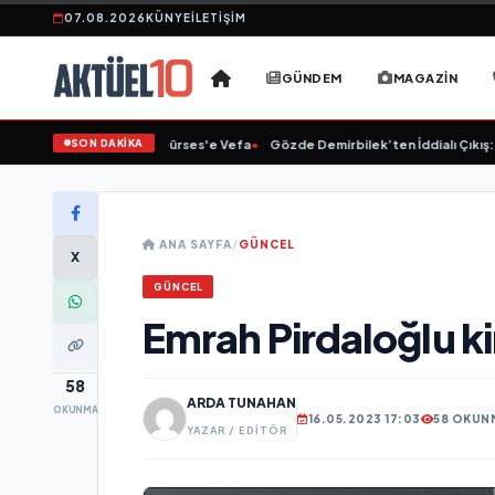
07.08.2026
KÜNYE
İLETIŞIM
GÜNDEM
MAGAZIN
SON DAKİKA
Linet'ten Müslüm Gürses'e Vefa
•
Gözde Demirbilek’ten İddialı Çıkış: “Son 
ANA SAYFA
/
GÜNCEL
X
GÜNCEL
Emrah Pirdaloğlu k
58
ARDA TUNAHAN
OKUNMA
16.05.2023 17:03
58 OKUN
YAZAR / EDITÖR