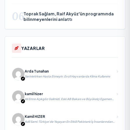
06
Toprak Sağlam, Raif Akyüz'ün programında
bilinmeyenlerini anlattı
YAZARLAR
Arda Tunahan
Serinletirken Hasta Etmeyin: Evcil Hayvanlarda Klima Kullanımı
kamil hizer
Ali Emre Açıkgöz Galimidi, Eski AB Bakanı ve Büyükelçi Egemen
Bağış ile değerlendirmelerde bulundu
Kamil HIZER
Adil Sami: Türkiye’de Yaşayan En Etkili Pakistanlı İş İnsanlarından
Biri, Yatırım ve Ekonomik Diplomasiyi Güçlendiriyor