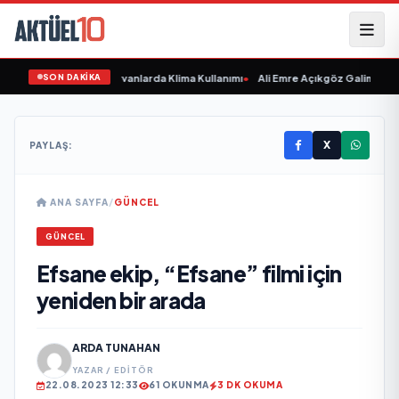
SON DAKİKA
 Etmeyin: Evcil Hayvanlarda Klima Kullanımı
•
Ali Emre Açıkgöz Galimidi, Eski
X
PAYLAŞ:
ANA SAYFA
/
GÜNCEL
GÜNCEL
Efsane ekip, “Efsane” filmi için
yeniden bir arada
ARDA TUNAHAN
YAZAR / EDITÖR
22.08.2023 12:33
61 OKUNMA
3 DK OKUMA