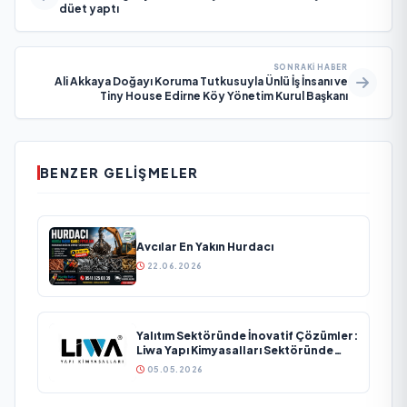
düet yaptı
SONRAKI HABER
Ali Akkaya Doğayı Koruma Tutkusuyla Ünlü İş İnsanı ve
Tiny House Edirne Köy Yönetim Kurul Başkanı
BENZER GELIŞMELER
Avcılar En Yakın Hurdacı
22.06.2026
Yalıtım Sektöründe İnovatif Çözümler:
Liwa Yapı Kimyasalları Sektöründe
Büyümesini Sürdürüyor
05.05.2026