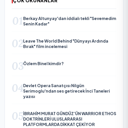
ÇOK OKUNANLAR
01
Berkay Altunyay'dan iddialı tekli "Sevemedim
Senin Kadar"
02
Leave The World Behind "Dünyayı Ardında
Bırak" film incelemesi
03
Özlem Binel kimdir?
04
Devlet Opera Sanatçısı Nilgün
Serimoglu'ndan ses getirecek İnci Taneleri
yazısı
05
İBRAHİM MURAT GÜNDÜZ’ÜN WARRIOR ETHOS
DOKTRİNLERİ ULUSLARARASI
PLATFORMLARDA DİKKAT ÇEKİYOR