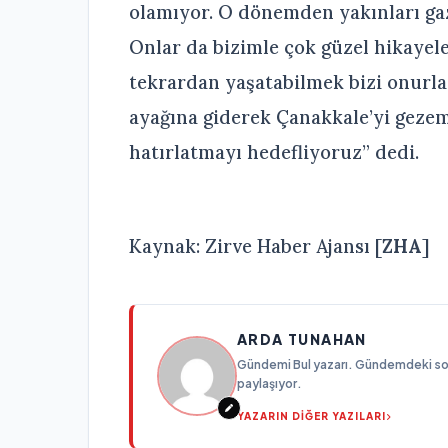
olamıyor. O dönemden yakınları gazi
Onlar da bizimle çok güzel hikayele
tekrardan yaşatabilmek bizi onurla
ayağına giderek Çanakkale’yi gez
hatırlatmayı hedefliyoruz” dedi.
Kaynak: Zirve Haber Ajansı [
ZHA
]
ARDA TUNAHAN
Gündemi Bul yazarı. Gündemdeki son g
paylaşıyor.
YAZARIN DİĞER YAZILARI