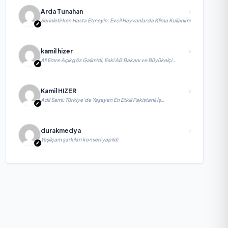
Arda Tunahan
Serinletirken Hasta Etmeyin: Evcil Hayvanlarda Klima Kullanımı
kamil hizer
Ali Emre Açıkgöz Galimidi, Eski AB Bakanı ve Büyükelçi
Egemen Bağış ile değerlendirmelerde bulundu
Kamil HIZER
Adil Sami: Türkiye’de Yaşayan En Etkili Pakistanlı İş
İnsanlarından Biri, Yatırım ve Ekonomik Diplomasiyi
Güçlendiriyor
durakmedya
Yeşilçam şarkıları konseri yapıldı