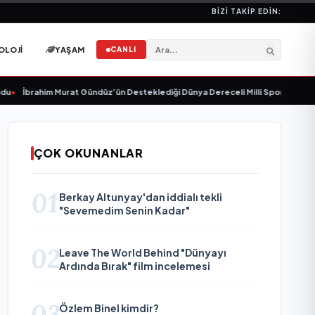
BIZI TAKIP EDIN:
OLOJI
YAŞAM
CANLI
İbrahim Murat Gündüz’ün Desteklediği Dünya Dereceli Milli Sporcu Melis Nazl
ÇOK OKUNANLAR
01
Berkay Altunyay'dan iddialı tekli
"Sevemedim Senin Kadar"
02
Leave The World Behind "Dünyayı
Ardında Bırak" film incelemesi
03
Özlem Binel kimdir?