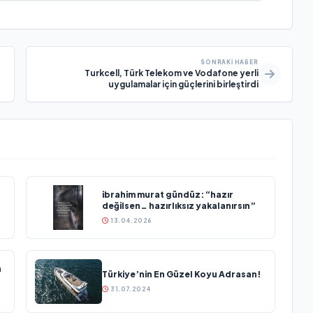
SONRAKI HABER
Turkcell, Türk Telekom ve Vodafone yerli
uygulamalar için güçlerini birleştirdi
ibrahim murat gündüz: “hazır
değilsen… hazırlıksız yakalanırsın”
13.04.2026
n
Türkiye’nin En Güzel Koyu Adrasan!
31.07.2024