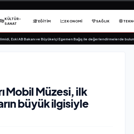
KÜLTÜR-
EĞITIM
EKONOMI
SAĞLIK
TEKN
SANAT
i, Eski AB Bakanı ve Büyükelçi Egemen Bağış ile değerlendirmelerde bulundu
•
 Mobil Müzesi, ilk
rın büyük ilgisiyle