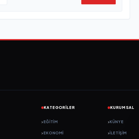
KATEGORILER
KURUMSAL
EĞITIM
KÜNYE
EKONOMI
İLETIŞIM