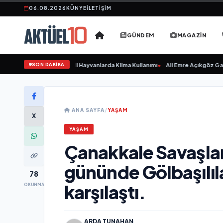
06.08.2026
KÜNYE
İLETIŞIM
GÜNDEM
MAGAZIN
SON DAKİKA
n Hasta Etmeyin: Evcil Hayvanlarda Klima Kullanımı
•
Ali Emre Açıkgöz Galimid
ANA SAYFA
/
YAŞAM
X
YAŞAM
Çanakkale Savaşları
gününde Gölbaşılıla
78
karşılaştı.
OKUNMA
ARDA TUNAHAN