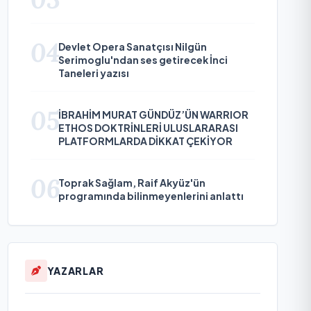
04
Devlet Opera Sanatçısı Nilgün
Serimoglu'ndan ses getirecek İnci
Taneleri yazısı
05
İBRAHİM MURAT GÜNDÜZ’ÜN WARRIOR
ETHOS DOKTRİNLERİ ULUSLARARASI
PLATFORMLARDA DİKKAT ÇEKİYOR
06
Toprak Sağlam, Raif Akyüz'ün
programında bilinmeyenlerini anlattı
YAZARLAR