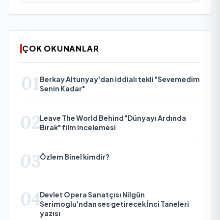
ÇOK OKUNANLAR
01
Berkay Altunyay'dan iddialı tekli "Sevemedim
Senin Kadar"
02
Leave The World Behind "Dünyayı Ardında
Bırak" film incelemesi
03
Özlem Binel kimdir?
04
Devlet Opera Sanatçısı Nilgün
Serimoglu'ndan ses getirecek İnci Taneleri
yazısı