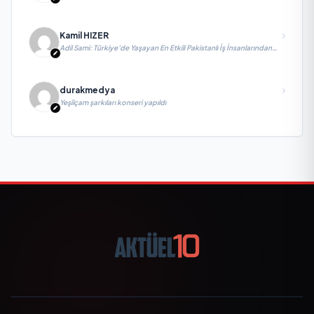
Kamil HIZER
Adil Sami: Türkiye’de Yaşayan En Etkili Pakistanlı İş İnsanlarından
Biri, Yatırım ve Ekonomik Diplomasiyi Güçlendiriyor
durakmedya
Yeşilçam şarkıları konseri yapıldı