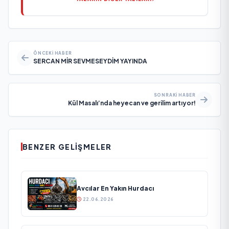
ÖNCEKI HABER
SERCAN MİR SEVMESEYDİM YAYINDA
SONRAKI HABER
Kül Masalı’nda heyecan ve gerilim artıyor!
BENZER GELIŞMELER
Avcılar En Yakın Hurdacı
22.06.2026