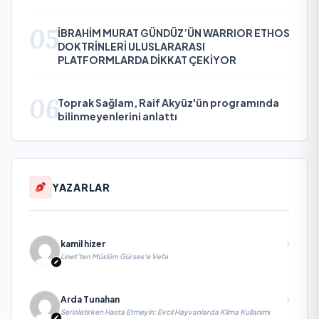
05
İBRAHİM MURAT GÜNDÜZ’ÜN WARRIOR ETHOS
DOKTRİNLERİ ULUSLARARASI
PLATFORMLARDA DİKKAT ÇEKİYOR
06
Toprak Sağlam, Raif Akyüz'ün programında
bilinmeyenlerini anlattı
YAZARLAR
kamil hizer
Linet'ten Müslüm Gürses'e Vefa
Arda Tunahan
Serinletirken Hasta Etmeyin: Evcil Hayvanlarda Klima Kullanımı