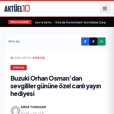
SON DAKİKA
Linet'ten Müslüm Gürses'e Vefa
•
Gözde Demirbilek’ten İddialı Çıkış: “Son 
X
PAYLAŞ:
ANA SAYFA
/
GÜNCEL
GÜNCEL
Buzuki Orhan Osman’dan
sevgililer gününe özel canlı yayın
hediyesi
ARDA TUNAHAN
YAZAR / EDITÖR