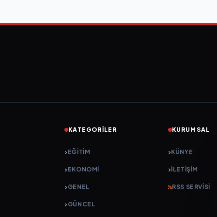
KATEGORILER
KURUMSAL
EĞITIM
KÜNYE
EKONOMI
İLETIŞIM
GENEL
RSS SERVISI
GÜNCEL