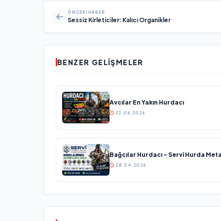
ÖNCEKI HABER
Sessiz Kirleticiler: Kalıcı Organikler
BENZER GELIŞMELER
Avcılar En Yakın Hurdacı
22.06.2026
Bağcılar Hurdacı – Servi Hurda Meta
28.04.2026