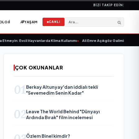
BIZI TAKIP EDIN:
OLOJI
YAŞAM
CANLI
meyin: Evcil Hayvanlarda Klima Kullanımı
•
Ali Emre Açıkgöz Galimidi, Eski AB B
ÇOK OKUNANLAR
01
Berkay Altunyay'dan iddialı tekli
"Sevemedim Senin Kadar"
02
Leave The World Behind "Dünyayı
Ardında Bırak" film incelemesi
03
Özlem Binel kimdir?