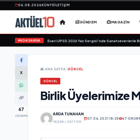
06.08.2026
KÜNYE
İLETIŞIM
GÜNDEM
MAGAZIN
SON DAKİKA
r Üzgen’in "Tekâmül" Eseri UPSD 2026 Yaz Sergisi’nde Sanatseverlerle Buluş
ANA SAYFA
/
GÜNCEL
X
GÜNCEL
Birlik Üyelerimize 
67
ARDA TUNAHAN
OKUNMA
07.06.2021 18:25
67 OKUN
YAZAR / EDITÖR