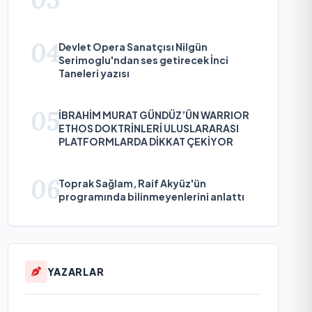
04
Devlet Opera Sanatçısı Nilgün
Serimoglu'ndan ses getirecek İnci
Taneleri yazısı
05
İBRAHİM MURAT GÜNDÜZ’ÜN WARRIOR
ETHOS DOKTRİNLERİ ULUSLARARASI
PLATFORMLARDA DİKKAT ÇEKİYOR
06
Toprak Sağlam, Raif Akyüz'ün
programında bilinmeyenlerini anlattı
YAZARLAR