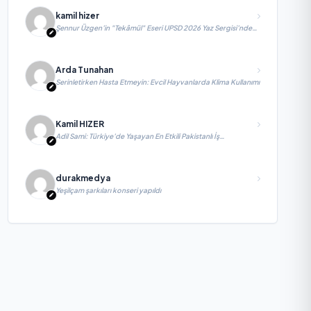
kamil hizer
Şennur Üzgen’in "Tekâmül" Eseri UPSD 2026 Yaz Sergisi’nde
Sanatseverlerle Buluşuyor
Arda Tunahan
Serinletirken Hasta Etmeyin: Evcil Hayvanlarda Klima Kullanımı
Kamil HIZER
Adil Sami: Türkiye’de Yaşayan En Etkili Pakistanlı İş
İnsanlarından Biri, Yatırım ve Ekonomik Diplomasiyi
Güçlendiriyor
durakmedya
Yeşilçam şarkıları konseri yapıldı