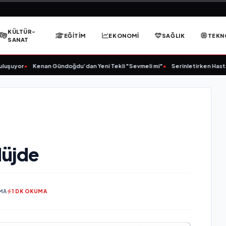
KÜLTÜR-
EĞITIM
EKONOMI
SAĞLIK
TEKN
SANAT
uyor
•
Kenan Gündoğdu’dan Yeni Tekli "Sevmeli mi"
•
Serinletirken Hasta Et
Müjde
MA
1 DK OKUMA