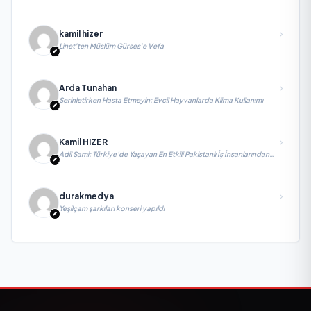
kamil hizer
Linet'ten Müslüm Gürses'e Vefa
Arda Tunahan
Serinletirken Hasta Etmeyin: Evcil Hayvanlarda Klima Kullanımı
Kamil HIZER
Adil Sami: Türkiye’de Yaşayan En Etkili Pakistanlı İş İnsanlarından
Biri, Yatırım ve Ekonomik Diplomasiyi Güçlendiriyor
durakmedya
Yeşilçam şarkıları konseri yapıldı