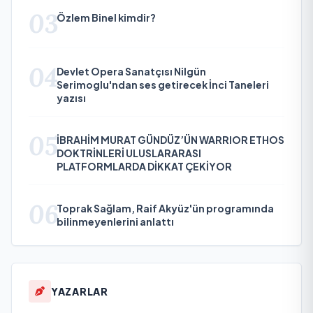
03
Özlem Binel kimdir?
04
Devlet Opera Sanatçısı Nilgün
Serimoglu'ndan ses getirecek İnci Taneleri
yazısı
05
İBRAHİM MURAT GÜNDÜZ’ÜN WARRIOR ETHOS
DOKTRİNLERİ ULUSLARARASI
PLATFORMLARDA DİKKAT ÇEKİYOR
06
Toprak Sağlam, Raif Akyüz'ün programında
bilinmeyenlerini anlattı
YAZARLAR