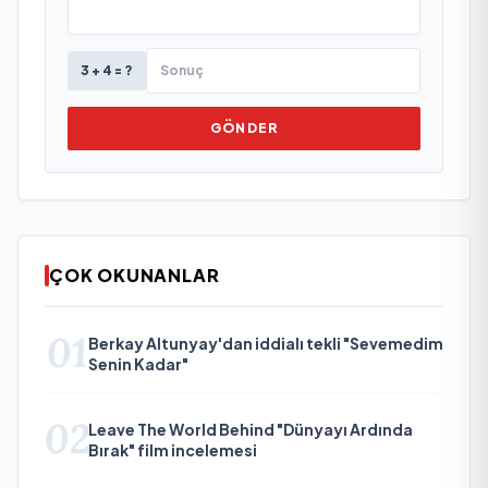
3 + 4 = ?
GÖNDER
ÇOK OKUNANLAR
01
Berkay Altunyay'dan iddialı tekli "Sevemedim
Senin Kadar"
02
Leave The World Behind "Dünyayı Ardında
Bırak" film incelemesi