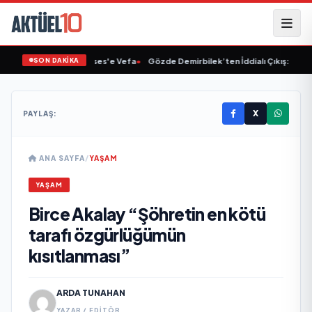
SON DAKİKA
Linet'ten Müslüm Gürses'e Vefa
•
Gözde Demirbilek’ten İddialı Çıkış: “Son As
X
PAYLAŞ:
ANA SAYFA
/
YAŞAM
YAŞAM
Birce Akalay “Şöhretin en kötü
tarafı özgürlüğümün
kısıtlanması”
ARDA TUNAHAN
YAZAR / EDITÖR