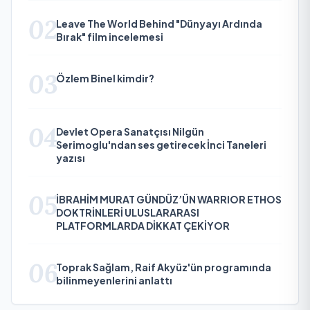
02
Leave The World Behind "Dünyayı Ardında
Bırak" film incelemesi
03
Özlem Binel kimdir?
04
Devlet Opera Sanatçısı Nilgün
Serimoglu'ndan ses getirecek İnci Taneleri
yazısı
05
İBRAHİM MURAT GÜNDÜZ’ÜN WARRIOR ETHOS
DOKTRİNLERİ ULUSLARARASI
PLATFORMLARDA DİKKAT ÇEKİYOR
06
Toprak Sağlam, Raif Akyüz'ün programında
bilinmeyenlerini anlattı