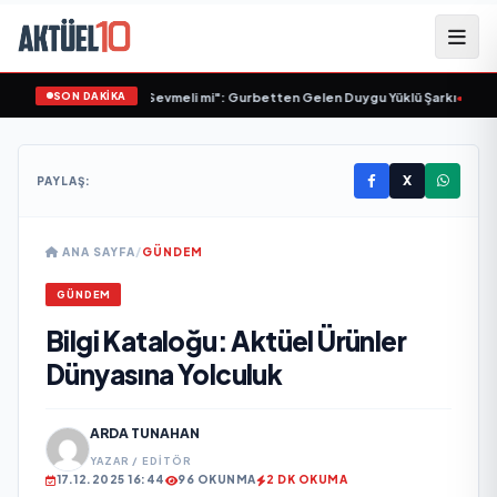
SON DAKİKA
du’dan Yeni Tekli "Sevmeli mi": Gurbetten Gelen Duygu Yüklü Şarkı
•
Serinl
X
PAYLAŞ:
ANA SAYFA
/
GÜNDEM
GÜNDEM
Bilgi Kataloğu: Aktüel Ürünler
Dünyasına Yolculuk
ARDA TUNAHAN
YAZAR / EDITÖR
17.12.2025 16:44
96 OKUNMA
2 DK OKUMA