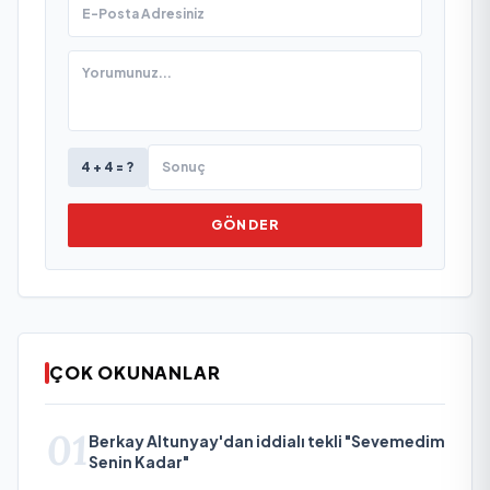
4 + 4 = ?
GÖNDER
ÇOK OKUNANLAR
01
Berkay Altunyay'dan iddialı tekli "Sevemedim
Senin Kadar"