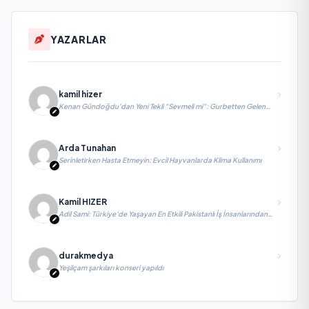
YAZARLAR
kamil hizer
Kenan Gündoğdu’dan Yeni Tekli "Sevmeli mi": Gurbetten Gelen
Duygu Yüklü Şarkı
Arda Tunahan
Serinletirken Hasta Etmeyin: Evcil Hayvanlarda Klima Kullanımı
Kamil HIZER
Adil Sami: Türkiye’de Yaşayan En Etkili Pakistanlı İş İnsanlarından
Biri, Yatırım ve Ekonomik Diplomasiyi Güçlendiriyor
durakmedya
Yeşilçam şarkıları konseri yapıldı