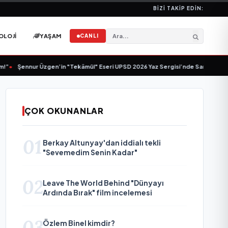
BIZI TAKIP EDIN:
OLOJI
YAŞAM
CANLI
Şennur Üzgen’in "Tekâmül" Eseri UPSD 2026 Yaz Sergisi’nde Sanatseverlerle
ÇOK OKUNANLAR
01
Berkay Altunyay'dan iddialı tekli
"Sevemedim Senin Kadar"
02
Leave The World Behind "Dünyayı
Ardında Bırak" film incelemesi
03
Özlem Binel kimdir?