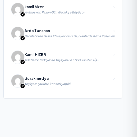
kamil hizer
Animasyon Pazarı Gün Geçtikçe Büyüyor
Arda Tunahan
Serinletirken Hasta Etmeyin: Evcil Hayvanlarda Klima Kullanımı
Kamil HIZER
Adil Sami: Türkiye’de Yaşayan En Etkili Pakistanlı İş
İnsanlarından Biri, Yatırım ve Ekonomik Diplomasiyi
Güçlendiriyor
durakmedya
Yeşilçam şarkıları konseri yapıldı