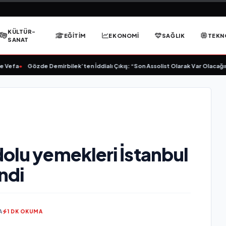
KÜLTÜR-
EĞITIM
EKONOMI
SAĞLIK
TEKN
SANAT
a
•
Gözde Demirbilek’ten İddialı Çıkış: “Son Assolist Olarak Var Olacağım!”
•
dolu yemekleri İstanbul
ndi
A
1 DK OKUMA