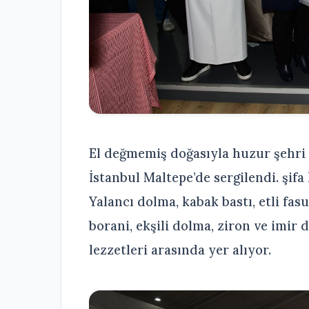
El değmemiş doğasıyla huzur şehri 
İstanbul Maltepe’de sergilendi. şif
Yalancı dolma, kabak bastı, etli fas
borani, ekşili dolma, ziron ve imi
lezzetleri arasında yer alıyor.