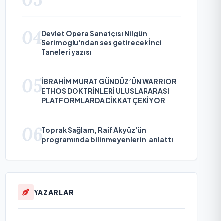
04
Devlet Opera Sanatçısı Nilgün
Serimoglu'ndan ses getirecek İnci
Taneleri yazısı
05
İBRAHİM MURAT GÜNDÜZ’ÜN WARRIOR
ETHOS DOKTRİNLERİ ULUSLARARASI
PLATFORMLARDA DİKKAT ÇEKİYOR
06
Toprak Sağlam, Raif Akyüz'ün
programında bilinmeyenlerini anlattı
YAZARLAR