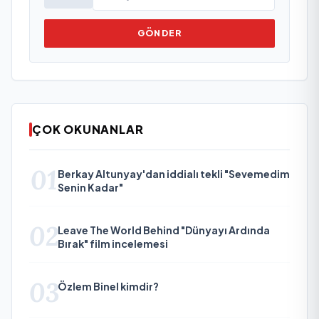
GÖNDER
ÇOK OKUNANLAR
01
Berkay Altunyay'dan iddialı tekli "Sevemedim
Senin Kadar"
02
Leave The World Behind "Dünyayı Ardında
Bırak" film incelemesi
03
Özlem Binel kimdir?