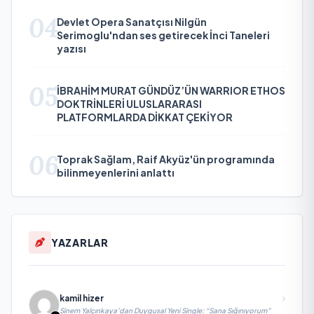
04
Devlet Opera Sanatçısı Nilgün
Serimoglu'ndan ses getirecek İnci Taneleri
yazısı
05
İBRAHİM MURAT GÜNDÜZ’ÜN WARRIOR ETHOS
DOKTRİNLERİ ULUSLARARASI
PLATFORMLARDA DİKKAT ÇEKİYOR
06
Toprak Sağlam, Raif Akyüz'ün programında
bilinmeyenlerini anlattı
YAZARLAR
kamil hizer
Sinem Yalçınkaya’dan Duygusal Yeni Single: “Sana Sığınıyorum”