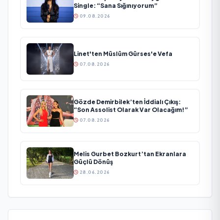
Single: “Sana Sığınıyorum”
09.08.2026
Linet'ten Müslüm Gürses'e Vefa
07.08.2026
Gözde Demirbilek’ten İddialı Çıkış:
“Son Assolist Olarak Var Olacağım!”
07.08.2026
Melis Gurbet Bozkurt’tan Ekranlara
Güçlü Dönüş
28.06.2026