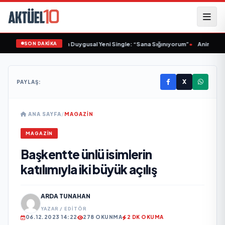
SON DAKİKA
Sinem Yalçınkaya’dan Duygusal Yeni Single: “Sana Sığınıyorum”
•
Animasyon 
X
PAYLAŞ:
ANA SAYFA
/
MAGAZIN
MAGAZIN
Başkentte ünlü isimlerin
katılımıyla iki büyük açılış
ARDA TUNAHAN
YAZAR / EDITÖR
06.12.2023 14:22
278 OKUNMA
2 DK OKUMA