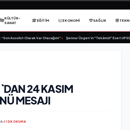
KÜLTÜR-
EĞITIM
EKONOMI
SAĞLIK
TEKN
SANAT
Son Assolist Olarak Var Olacağım!”
•
Şennur Üzgen’in "Tekâmül" Eseri UPSD 20
`DAN 24 KASIM
NÜ MESAJI
MA
1 DK OKUMA