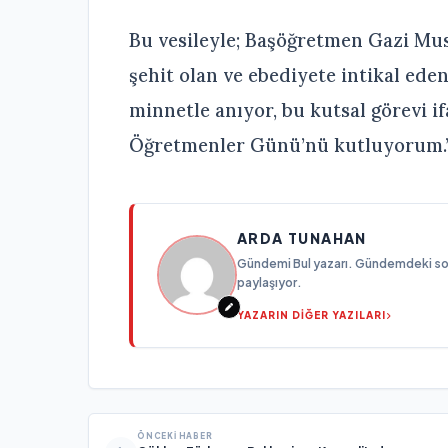
Bu vesileyle; Başöğretmen Gazi Mu
şehit olan ve ebediyete intikal ed
minnetle anıyor, bu kutsal görevi 
Öğretmenler Günü’nü kutluyorum.
ARDA TUNAHAN
Gündemi Bul yazarı. Gündemdeki son g
paylaşıyor.
YAZARIN DİĞER YAZILARI
ÖNCEKI HABER