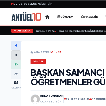
07.08.2026
KÜNYE
İLETIŞIM
GÜNDEM
MAGAZIN
SON DAKİKA
•
Linet'ten Müslüm Gürses'e Vefa
•
Gözde Demirbilek’ten İddialı Çıkış: “
ANA SAYFA
/
GÜNCEL
X
GÜNCEL
BAŞKAN SAMANCI 
ÖĞRETMENLER GÜ
56
OKUNMA
ARDA TUNAHAN
24.11.2021 00:31
56 OKUN
YAZAR / EDITÖR