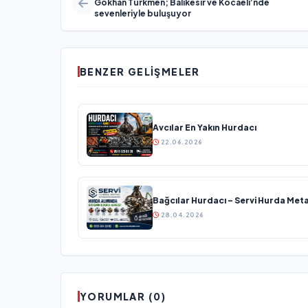
Gökhan Türkmen; Balıkesir ve Kocaeli’nde
sevenleriyle buluşuyor
BENZER GELIŞMELER
Avcılar En Yakın Hurdacı
22.06.2026
Bağcılar Hurdacı – Servi Hurda Meta
28.04.2026
YORUMLAR (0)