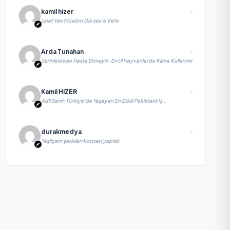
kamil hizer
Linet'ten Müslüm Gürses'e Vefa
Arda Tunahan
Serinletirken Hasta Etmeyin: Evcil Hayvanlarda Klima Kullanımı
Kamil HIZER
Adil Sami: Türkiye’de Yaşayan En Etkili Pakistanlı İş
İnsanlarından Biri, Yatırım ve Ekonomik Diplomasiyi
Güçlendiriyor
durakmedya
Yeşilçam şarkıları konseri yapıldı