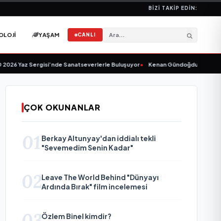
BIZI TAKIP EDIN:
OLOJI
YAŞAM
CANLI
26 Yaz Sergisi’nde Sanatseverlerle Buluşuyor
•
Kenan Gündoğdu’dan Yeni Te
ÇOK OKUNANLAR
01
Berkay Altunyay'dan iddialı tekli
"Sevemedim Senin Kadar"
02
Leave The World Behind "Dünyayı
Ardında Bırak" film incelemesi
03
Özlem Binel kimdir?