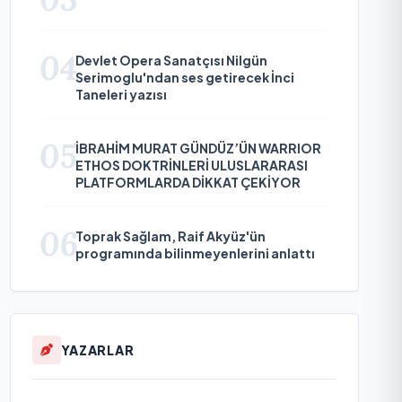
04
Devlet Opera Sanatçısı Nilgün
Serimoglu'ndan ses getirecek İnci
Taneleri yazısı
05
İBRAHİM MURAT GÜNDÜZ’ÜN WARRIOR
ETHOS DOKTRİNLERİ ULUSLARARASI
PLATFORMLARDA DİKKAT ÇEKİYOR
06
Toprak Sağlam, Raif Akyüz'ün
programında bilinmeyenlerini anlattı
YAZARLAR