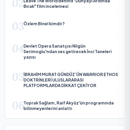
02
Leave The World Behind "Dünyayı Ardında
Bırak" film incelemesi
03
Özlem Binel kimdir?
04
Devlet Opera Sanatçısı Nilgün
Serimoglu'ndan ses getirecek İnci Taneleri
yazısı
05
İBRAHİM MURAT GÜNDÜZ’ÜN WARRIOR ETHOS
DOKTRİNLERİ ULUSLARARASI
PLATFORMLARDA DİKKAT ÇEKİYOR
06
Toprak Sağlam, Raif Akyüz'ün programında
bilinmeyenlerini anlattı