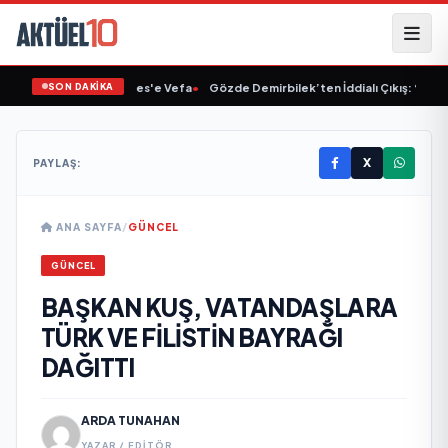
SON DAKİKA
inet'ten Müslüm Gürses'e Vefa
•
Gözde Demirbilek’ten İddialı Çıkış: “Son Ass
X
PAYLAŞ:
ANA SAYFA
/
GÜNCEL
GÜNCEL
BAŞKAN KUŞ, VATANDAŞLARA
TÜRK VE FİLİSTİN BAYRAĞI
DAĞITTI
ARDA TUNAHAN
YAZAR / EDITÖR