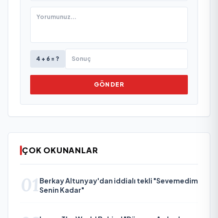
4 + 6 = ?
GÖNDER
ÇOK OKUNANLAR
01
Berkay Altunyay'dan iddialı tekli "Sevemedim
Senin Kadar"