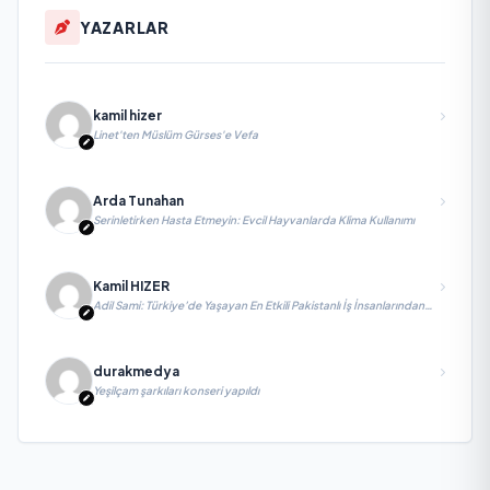
YAZARLAR
kamil hizer
Linet'ten Müslüm Gürses'e Vefa
Arda Tunahan
Serinletirken Hasta Etmeyin: Evcil Hayvanlarda Klima Kullanımı
Kamil HIZER
Adil Sami: Türkiye’de Yaşayan En Etkili Pakistanlı İş İnsanlarından
Biri, Yatırım ve Ekonomik Diplomasiyi Güçlendiriyor
durakmedya
Yeşilçam şarkıları konseri yapıldı