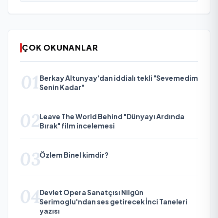
ÇOK OKUNANLAR
01
Berkay Altunyay'dan iddialı tekli "Sevemedim
Senin Kadar"
02
Leave The World Behind "Dünyayı Ardında
Bırak" film incelemesi
03
Özlem Binel kimdir?
04
Devlet Opera Sanatçısı Nilgün
Serimoglu'ndan ses getirecek İnci Taneleri
yazısı