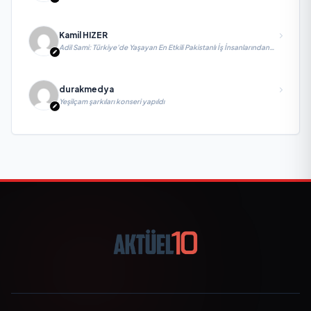
Kamil HIZER
Adil Sami: Türkiye’de Yaşayan En Etkili Pakistanlı İş İnsanlarından
Biri, Yatırım ve Ekonomik Diplomasiyi Güçlendiriyor
durakmedya
Yeşilçam şarkıları konseri yapıldı