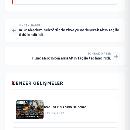
ÖNCEKI HABER
IASP Akademi sektöründe zirveye yerleşerek Altın Taç ile
ödüllendirildi.
SONRAKI HABER
Funda Işık’ın başarısı Altın Taç ile taçlandırıldı.
BENZER GELIŞMELER
Avcılar En Yakın Hurdacı
22.06.2026