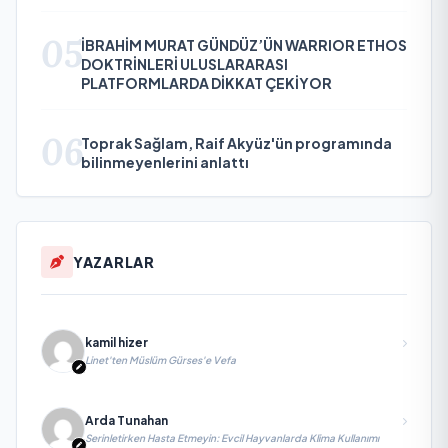
05
İBRAHİM MURAT GÜNDÜZ’ÜN WARRIOR ETHOS
DOKTRİNLERİ ULUSLARARASI
PLATFORMLARDA DİKKAT ÇEKİYOR
06
Toprak Sağlam, Raif Akyüz'ün programında
bilinmeyenlerini anlattı
YAZARLAR
kamil hizer
Linet'ten Müslüm Gürses'e Vefa
Arda Tunahan
Serinletirken Hasta Etmeyin: Evcil Hayvanlarda Klima Kullanımı