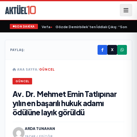
SON DAKİKA
ten Müslüm Gürses'e Vefa
•
Gözde Demirbilek’ten İddialı Çıkış: “Son Assolis
X
PAYLAŞ:
ANA SAYFA
/
GÜNCEL
GÜNCEL
Av. Dr. Mehmet Emin Tatlıpınar
yılın en başarılı hukuk adamı
ödülüne layık görüldü
ARDA TUNAHAN
YAZAR / EDITÖR