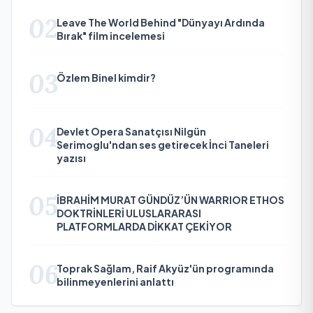
02
Leave The World Behind "Dünyayı Ardında
Bırak" film incelemesi
03
Özlem Binel kimdir?
04
Devlet Opera Sanatçısı Nilgün
Serimoglu'ndan ses getirecek İnci Taneleri
yazısı
05
İBRAHİM MURAT GÜNDÜZ’ÜN WARRIOR ETHOS
DOKTRİNLERİ ULUSLARARASI
PLATFORMLARDA DİKKAT ÇEKİYOR
06
Toprak Sağlam, Raif Akyüz'ün programında
bilinmeyenlerini anlattı