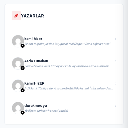
YAZARLAR
kamil hizer
Sinem Yalçınkaya’dan Duygusal Yeni Single: “Sana Sığınıyorum”
Arda Tunahan
Serinletirken Hasta Etmeyin: Evcil Hayvanlarda Klima Kullanımı
Kamil HIZER
Adil Sami: Türkiye’de Yaşayan En Etkili Pakistanlı İş İnsanlarından
Biri, Yatırım ve Ekonomik Diplomasiyi Güçlendiriyor
durakmedya
Yeşilçam şarkıları konseri yapıldı