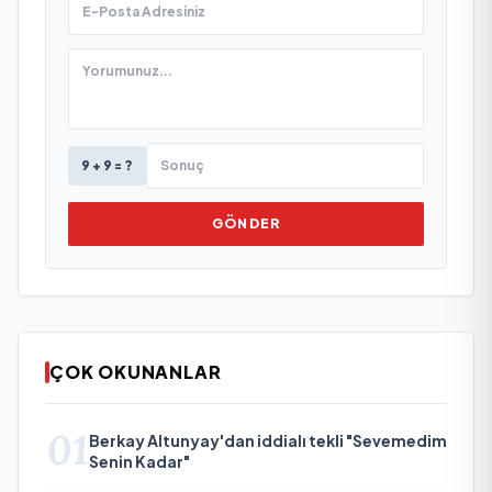
9 + 9 = ?
GÖNDER
ÇOK OKUNANLAR
01
Berkay Altunyay'dan iddialı tekli "Sevemedim
Senin Kadar"