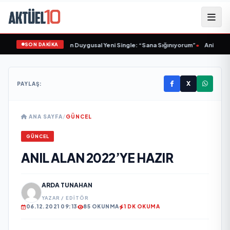
SON DAKİKA
Sinem Yalçınkaya’dan Duygusal Yeni Single: “Sana Sığınıyorum”
•
Animasyon
X
PAYLAŞ:
ANA SAYFA
/
GÜNCEL
GÜNCEL
ANIL ALAN 2022’YE HAZIR
ARDA TUNAHAN
YAZAR / EDITÖR
06.12.2021 09:13
85 OKUNMA
1 DK OKUMA