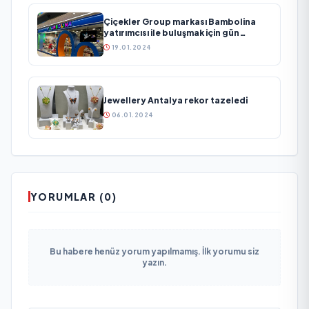
Çiçekler Group markası Bambolina
yatırımcısı ile buluşmak için gün
sayıyor
19.01.2024
Jewellery Antalya rekor tazeledi
06.01.2024
YORUMLAR (0)
Bu habere henüz yorum yapılmamış. İlk yorumu siz
yazın.