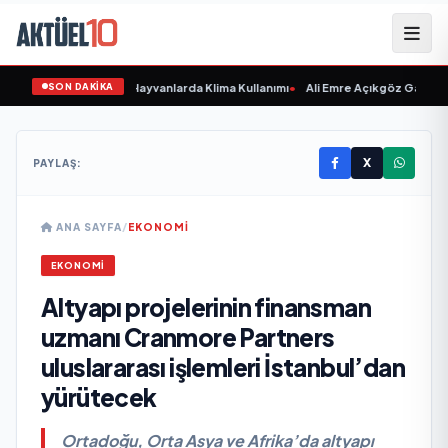
SON DAKİKA
asta Etmeyin: Evcil Hayvanlarda Klima Kullanımı
•
Ali Emre Açıkgöz Galimidi, 
X
PAYLAŞ:
ANA SAYFA
/
EKONOMI
EKONOMI
Altyapı projelerinin finansman
uzmanı Cranmore Partners
uluslararası işlemleri İstanbul’dan
yürütecek
Ortadoğu, Orta Asya ve Afrika’da altyapı