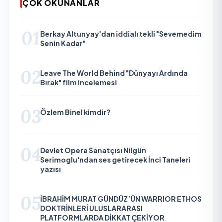
ÇOK OKUNANLAR
01
Berkay Altunyay'dan iddialı tekli "Sevemedim
Senin Kadar"
02
Leave The World Behind "Dünyayı Ardında
Bırak" film incelemesi
03
Özlem Binel kimdir?
04
Devlet Opera Sanatçısı Nilgün
Serimoglu'ndan ses getirecek İnci Taneleri
yazısı
05
İBRAHİM MURAT GÜNDÜZ’ÜN WARRIOR ETHOS
DOKTRİNLERİ ULUSLARARASI
PLATFORMLARDA DİKKAT ÇEKİYOR