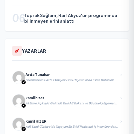
06
Toprak Sağlam, Raif Akyüz'ün programında
bilinmeyenlerini anlattı
YAZARLAR
Arda Tunahan
Serinletirken Hasta Etmeyin: Evcil Hayvanlarda Klima Kullanımı
kamil hizer
Ali Emre Açıkgöz Galimidi, Eski AB Bakanı ve Büyükelçi Egemen
Bağış ile değerlendirmelerde bulundu
Kamil HIZER
Adil Sami: Türkiye’de Yaşayan En Etkili Pakistanlı İş İnsanlarından
Biri, Yatırım ve Ekonomik Diplomasiyi Güçlendiriyor