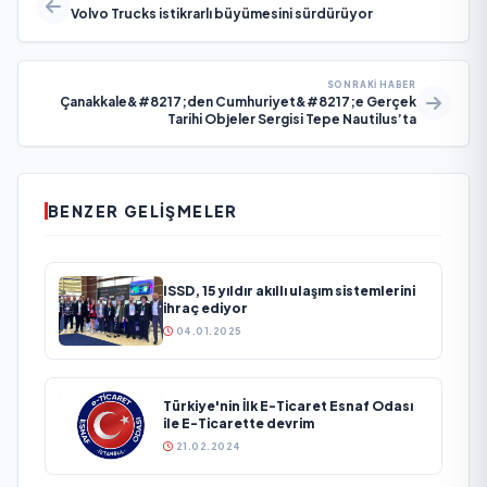
Volvo Trucks istikrarlı büyümesini sürdürüyor
SONRAKI HABER
Çanakkale&#8217;den Cumhuriyet&#8217;e Gerçek
Tarihi Objeler Sergisi Tepe Nautilus’ta
BENZER GELIŞMELER
ISSD, 15 yıldır akıllı ulaşım sistemlerini
ihraç ediyor
04.01.2025
Türkiye'nin İlk E-Ticaret Esnaf Odası
ile E-Ticarette devrim
21.02.2024