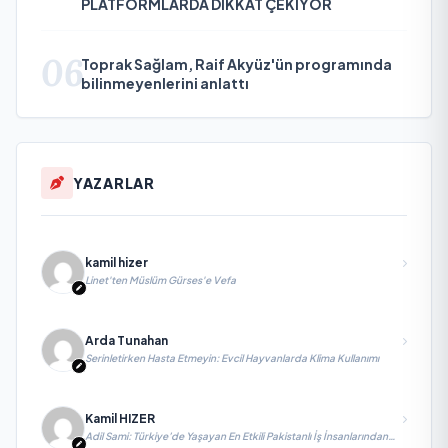
PLATFORMLARDA DİKKAT ÇEKİYOR
06
Toprak Sağlam, Raif Akyüz'ün programında
bilinmeyenlerini anlattı
YAZARLAR
kamil hizer
Linet'ten Müslüm Gürses'e Vefa
Arda Tunahan
Serinletirken Hasta Etmeyin: Evcil Hayvanlarda Klima Kullanımı
Kamil HIZER
Adil Sami: Türkiye’de Yaşayan En Etkili Pakistanlı İş İnsanlarından