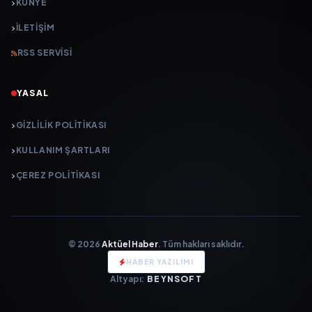
KÜNYE
İLETIŞIM
RSS SERVISI
YASAL
GIZLILIK POLITIKASI
KULLANIM ŞARTLARI
ÇEREZ POLITIKASI
© 2026
Aktüel Haber
. Tüm hakları saklıdır.
HABER YAZILIMI
Altyapı:
BEYNSOFT