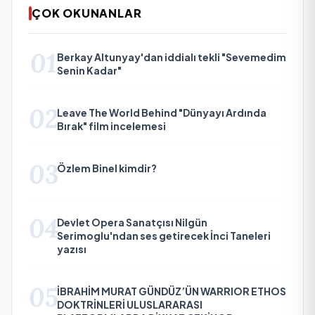
ÇOK OKUNANLAR
01
Berkay Altunyay'dan iddialı tekli "Sevemedim
Senin Kadar"
02
Leave The World Behind "Dünyayı Ardında
Bırak" film incelemesi
03
Özlem Binel kimdir?
04
Devlet Opera Sanatçısı Nilgün
Serimoglu'ndan ses getirecek İnci Taneleri
yazısı
05
İBRAHİM MURAT GÜNDÜZ’ÜN WARRIOR ETHOS
DOKTRİNLERİ ULUSLARARASI