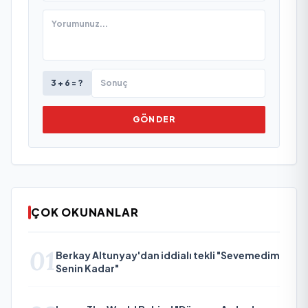
3 + 6 = ?
GÖNDER
ÇOK OKUNANLAR
01
Berkay Altunyay'dan iddialı tekli "Sevemedim
Senin Kadar"