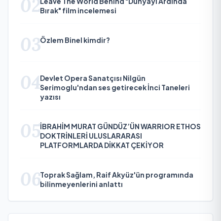
02
Leave The World Behind "Dünyayı Ardında
Bırak" film incelemesi
03
Özlem Binel kimdir?
04
Devlet Opera Sanatçısı Nilgün
Serimoglu'ndan ses getirecek İnci Taneleri
yazısı
05
İBRAHİM MURAT GÜNDÜZ’ÜN WARRIOR ETHOS
DOKTRİNLERİ ULUSLARARASI
PLATFORMLARDA DİKKAT ÇEKİYOR
06
Toprak Sağlam, Raif Akyüz'ün programında
bilinmeyenlerini anlattı