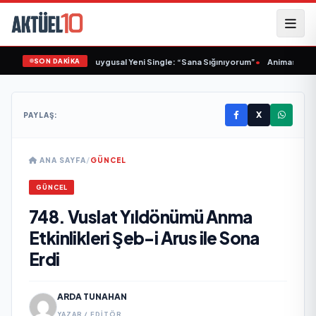
SON DAKİKA
em Yalçınkaya’dan Duygusal Yeni Single: “Sana Sığınıyorum”
•
Animasyon Paza
X
PAYLAŞ:
ANA SAYFA
/
GÜNCEL
GÜNCEL
748. Vuslat Yıldönümü Anma
Etkinlikleri Şeb-i Arus ile Sona
Erdi
ARDA TUNAHAN
YAZAR / EDITÖR