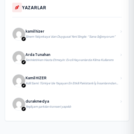
YAZARLAR
kamil hizer
Sinem Yalçınkaya’dan Duygusal Yeni Single: “Sana Sığınıyorum”
Arda Tunahan
Serinletirken Hasta Etmeyin: Evcil Hayvanlarda Klima Kullanımı
Kamil HIZER
Adil Sami: Türkiye’de Yaşayan En Etkili Pakistanlı İş İnsanlarından
Biri, Yatırım ve Ekonomik Diplomasiyi Güçlendiriyor
durakmedya
Yeşilçam şarkıları konseri yapıldı