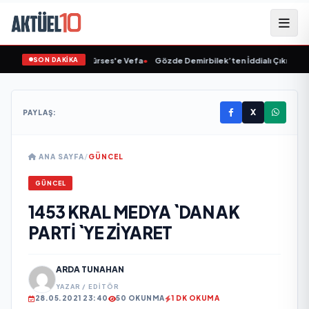
SON DAKİKA
•
Linet'ten Müslüm Gürses'e Vefa
•
Gözde Demirbilek’ten İddialı Çıkış: “Son
X
PAYLAŞ:
ANA SAYFA
/
GÜNCEL
GÜNCEL
1453 KRAL MEDYA `DAN AK
PARTİ `YE ZİYARET
ARDA TUNAHAN
YAZAR / EDITÖR
28.05.2021 23:40
50 OKUNMA
1 DK OKUMA