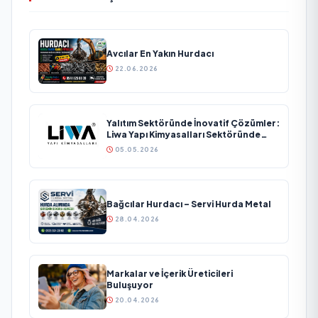
Avcılar En Yakın Hurdacı
22.06.2026
Yalıtım Sektöründe İnovatif Çözümler:
Liwa Yapı Kimyasalları Sektöründe
Büyümesini Sürdürüyor
05.05.2026
Bağcılar Hurdacı – Servi Hurda Metal
28.04.2026
Markalar ve İçerik Üreticileri
Buluşuyor
20.04.2026