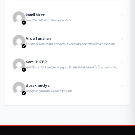
kamil hizer
Linet'ten Müslüm Gürses'e Vefa
Arda Tunahan
Serinletirken Hasta Etmeyin: Evcil Hayvanlarda Klima Kullanımı
Kamil HIZER
Adil Sami: Türkiye’de Yaşayan En Etkili Pakistanlı İş İnsanlarından
Biri, Yatırım ve Ekonomik Diplomasiyi Güçlendiriyor
durakmedya
Yeşilçam şarkıları konseri yapıldı