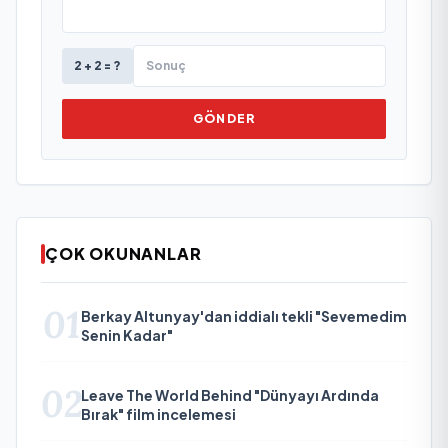
2 + 2 = ?
GÖNDER
ÇOK OKUNANLAR
01
Berkay Altunyay'dan iddialı tekli "Sevemedim
Senin Kadar"
02
Leave The World Behind "Dünyayı Ardında
Bırak" film incelemesi