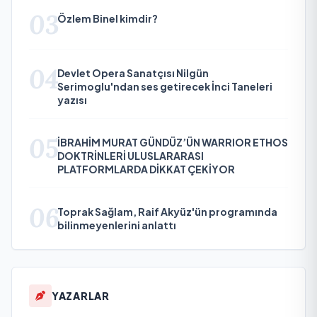
03
Özlem Binel kimdir?
04
Devlet Opera Sanatçısı Nilgün
Serimoglu'ndan ses getirecek İnci Taneleri
yazısı
05
İBRAHİM MURAT GÜNDÜZ’ÜN WARRIOR ETHOS
DOKTRİNLERİ ULUSLARARASI
PLATFORMLARDA DİKKAT ÇEKİYOR
06
Toprak Sağlam, Raif Akyüz'ün programında
bilinmeyenlerini anlattı
YAZARLAR