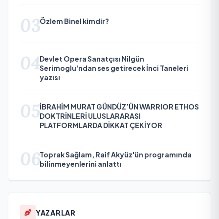
03
Özlem Binel kimdir?
04
Devlet Opera Sanatçısı Nilgün
Serimoglu'ndan ses getirecek İnci Taneleri
yazısı
05
İBRAHİM MURAT GÜNDÜZ’ÜN WARRIOR ETHOS
DOKTRİNLERİ ULUSLARARASI
PLATFORMLARDA DİKKAT ÇEKİYOR
06
Toprak Sağlam, Raif Akyüz'ün programında
bilinmeyenlerini anlattı
YAZARLAR