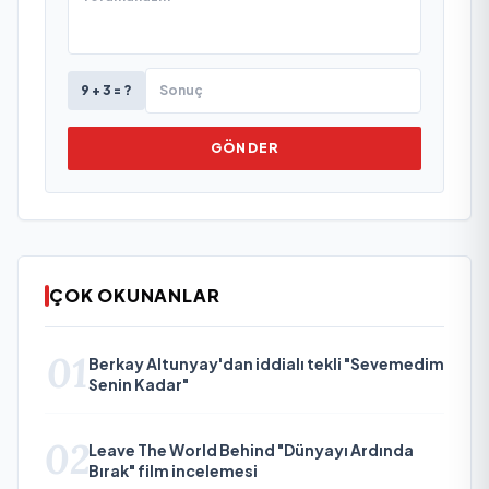
9 + 3 = ?
GÖNDER
ÇOK OKUNANLAR
01
Berkay Altunyay'dan iddialı tekli "Sevemedim
Senin Kadar"
02
Leave The World Behind "Dünyayı Ardında
Bırak" film incelemesi