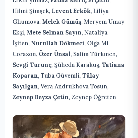
Hilmi Şimşek,
Levent Erkök
, Liliya
Gliumova,
Melek Gümüş
, Meryem Umay
Ekşi,
Mete Selman Sayın
, Nataliya
İşiten,
Nurullah Dökmeci
, Olga Mi
Corazon,
Özer Ünsal
, Salim Türkmen,
Sevgi Turunç
, Şüheda Karakuş,
Tatiana
Koparan
, Tuba Güvemli,
Tülay
Sayılgan
, Vera Andrukhova Tosun,
Zeynep Beyza Çetin
, Zeynep Öğreten