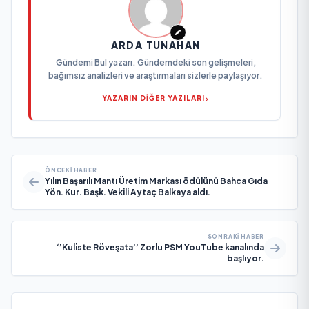
ARDA TUNAHAN
Gündemi Bul yazarı. Gündemdeki son gelişmeleri,
bağımsız analizleri ve araştırmaları sizlerle paylaşıyor.
YAZARIN DİĞER YAZILARI
ÖNCEKI HABER
Yılın Başarılı Mantı Üretim Markası ödülünü Bahca Gıda
Yön. Kur. Başk. Vekili Aytaç Balkaya aldı.
SONRAKI HABER
‘’Kuliste Röveşata’’ Zorlu PSM YouTube kanalında
başlıyor.