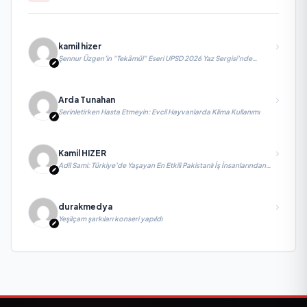
kamil hizer
Şennur Üzgen’in "Tekâmül" Eseri UPSD 2026 Yaz Sergisi’nde
Sanatseverlerle Buluşuyor
Arda Tunahan
Serinletirken Hasta Etmeyin: Evcil Hayvanlarda Klima Kullanımı
Kamil HIZER
Adil Sami: Türkiye’de Yaşayan En Etkili Pakistanlı İş İnsanlarından
Biri, Yatırım ve Ekonomik Diplomasiyi Güçlendiriyor
durakmedya
Yeşilçam şarkıları konseri yapıldı