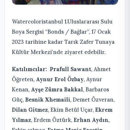
Watercoloristanbul 1.Uluslararası Sulu
Boya Sergisi “Bonds / Bağlar”, 17 Ocak
2023 tarihine kadar Tarık Zafer Tunaya
Kültür Merkezi’nde ziyaret edebilir.
Katılımcılar:
Prafull Sawant
, Ahmet
Öğreten,
Aynur Erol Özbay
, Aynur
Kenan,
Ayşe Zümra Bakkal
, Barbaros
Güç,
Besnik Xhemaili
, Demet Özveran,
Dilan Gitmez
, Ekim Betül Uçar,
Ekrem
Yılmaz
, Erdem Öztürk,
Erhan Aydın,
Erkin yılmaz,
Fatma Meriç Erçetin
,