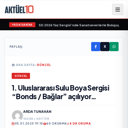
SON DAKİKA
"Tekâmül" Eseri UPSD 2026 Yaz Sergisi’nde Sanatseverlerle Buluşuyor
•
Kena
X
PAYLAŞ:
ANA SAYFA
/
GÜNCEL
GÜNCEL
1. Uluslararası Sulu Boya Sergisi
“Bonds / Bağlar” açılıyor…
ARDA TUNAHAN
YAZAR / EDITÖR
05.01.2023 19:10
60 OKUNMA
4 DK OKUMA