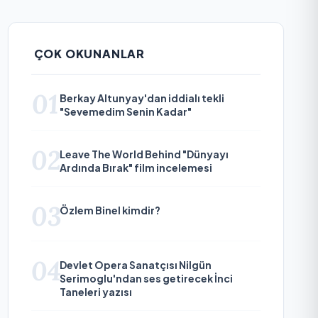
ÇOK OKUNANLAR
01
Berkay Altunyay'dan iddialı tekli
"Sevemedim Senin Kadar"
02
Leave The World Behind "Dünyayı
Ardında Bırak" film incelemesi
03
Özlem Binel kimdir?
04
Devlet Opera Sanatçısı Nilgün
Serimoglu'ndan ses getirecek İnci
Taneleri yazısı