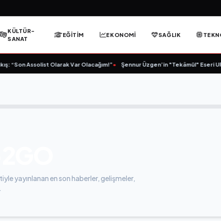
KÜLTÜR-
EĞITIM
EKONOMI
SAĞLIK
TEKN
SANAT
ş: “Son Assolist Olarak Var Olacağım!”
•
Şennur Üzgen’in "Tekâmül" Eseri UPS
-2GO
yle yayınlanan en son haberler, gelişmeler,
.