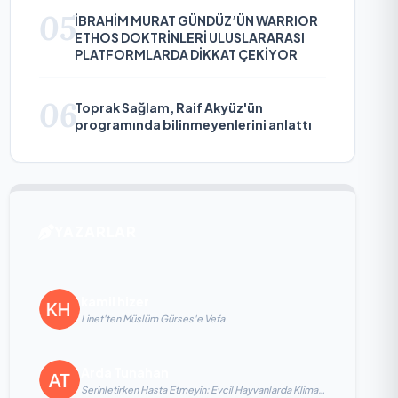
05
İBRAHİM MURAT GÜNDÜZ’ÜN WARRIOR
ETHOS DOKTRİNLERİ ULUSLARARASI
PLATFORMLARDA DİKKAT ÇEKİYOR
06
Toprak Sağlam, Raif Akyüz'ün
programında bilinmeyenlerini anlattı
YAZARLAR
kamil hizer
Linet'ten Müslüm Gürses'e Vefa
Arda Tunahan
Serinletirken Hasta Etmeyin: Evcil Hayvanlarda Klima