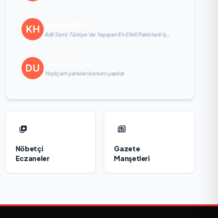
Kullanımı
Kamil HIZER
Adil Sami: Türkiye’de Yaşayan En Etkili Pakistanlı İş
İnsanlarından Biri, Yatırım ve Ekonomik Diplomasiyi
Güçlendiriyor
durakmedya
Yeşilçam şarkıları konseri yapıldı
Nöbetçi
Gazete
Eczaneler
Manşetleri