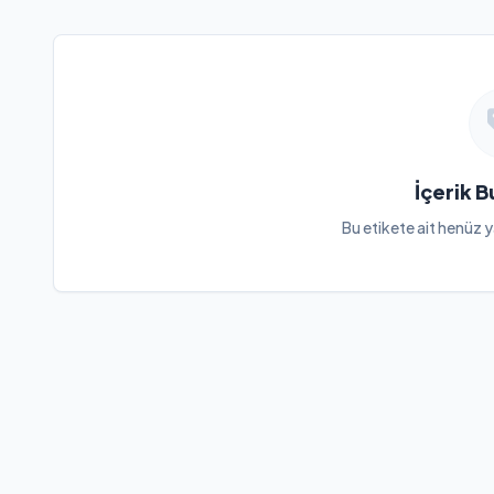
İçerik 
Bu etikete ait henüz y